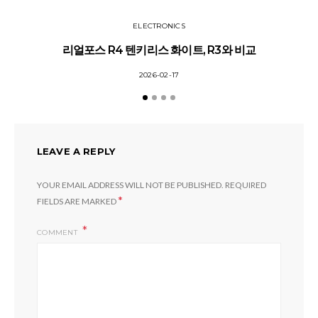
ELECTRONICS
리얼포스 R4 텐키리스 화이트, R3와 비교
소
2026-02-17
LEAVE A REPLY
YOUR EMAIL ADDRESS WILL NOT BE PUBLISHED.
REQUIRED
*
FIELDS ARE MARKED
COMMENT