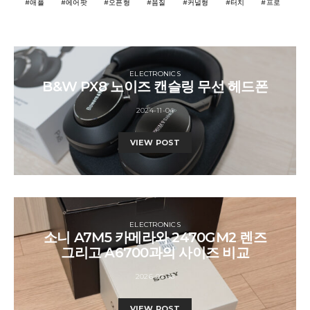
애플
에어팟
오픈형
음질
커널형
터치
프로
ELECTRONICS
B&W PX8 노이즈 캔슬링 무선 헤드폰
2024-11-04
VIEW POST
ELECTRONICS
소니 A7M5 카메라와 2470GM2 렌즈
그리고 A6700과의 사이즈 비교
2026-02-16
VIEW POST