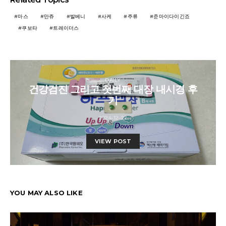
마스
만쥬
발베니
사케
주류
준마이다이긴죠
쿠보타
트레이더스
DAILY
건강검진 그리고 첫번째 대장 내시경 후
기
2024-12-22
VIEW POST
YOU MAY ALSO LIKE