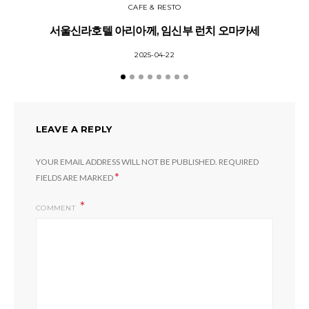
CAFE & RESTO
서울신라호텔 아리아께, 임신부 런치 오마카세
2025-04-22
LEAVE A REPLY
YOUR EMAIL ADDRESS WILL NOT BE PUBLISHED.
REQUIRED
*
FIELDS ARE MARKED
COMMENT